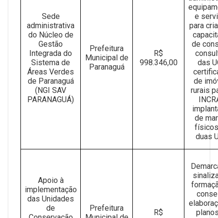
equipam
Sede
e serv
administrativa
para cri
do Núcleo de
capaci
Gestão
de con
Prefeitura
Integrada do
R$
consul
Municipal de
Sistema de
998.346,00
das U
Paranaguá
Áreas Verdes
certifi
de Paranaguá
de imó
(NGI SAV
rurais p
PARANAGUÁ)
INCR
implan
de ma
físico
duas 
Demarc
sinaliz
Apoio à
formaç
implementação
conse
das Unidades
elabora
de
Prefeitura
R$
plano
Conservação
Municipal de