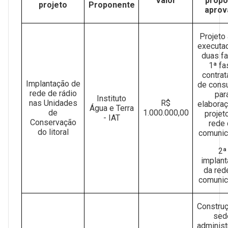
Valor
propo
projeto
Proponente
aprov
Projeto 
executa
duas f
1ª fa
contra
Implantação de
de consu
rede de rádio
par
Instituto
nas Unidades
R$
elabora
Água e Terra
de
1.000.000,00
projet
- IAT
Conservação
rede
do litoral
comunic
2ª
implan
da red
comunic
Constru
sed
administr