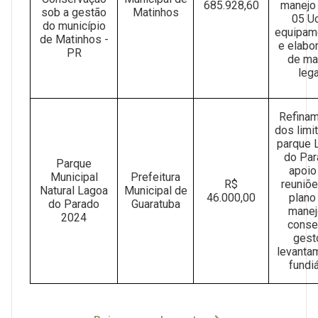
685.928,60
manejo
sob a gestão
Matinhos
05 U
do município
equipam
de Matinhos -
e elabo
PR
de ma
lega
Refina
dos limi
parque 
do Par
Parque
apoio
Municipal
Prefeitura
R$
reuniõ
Natural Lagoa
Municipal de
46.000,00
plano
do Parado
Guaratuba
manej
2024
conse
gesto
levanta
fundiá