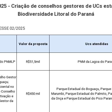
025 - Criação de conselhos gestores de UCs est
Biodiversidade Litoral do Paraná
ESSE 02/2025
Valor da proposta
Ucs atendidas
 do PNMLP
R$51,5mil
PNM da Lagoa do Par
lho Gestor
guaçu;
iental no
Parque Estadual do Boguaçu, Parque 
e Conselho
R$450 mil
Marumbi, Parque Estadual do Palmito, Pa
tivação e
da Onça e Parque Estadual do Pico Para
Gestor da