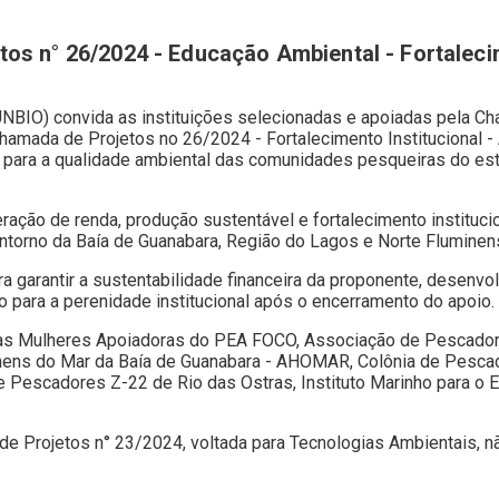
os n° 26/2024 - Educação Ambiental - Fortalecim
FUNBIO) convida as instituições selecionadas e apoiadas pela C
a Chamada de Projetos no 26/2024 - Fortalecimento Institucional 
 para a qualidade ambiental das comunidades pesqueiras do est
ação de renda, produção sustentável e fortalecimento institu
ntorno da Baía de Guanabara, Região do Lagos e Norte Fluminen
ara garantir a sustentabilidade financeira da proponente, desen
para a perenidade institucional após o encerramento do apoio.
 das Mulheres Apoiadoras do PEA FOCO, Associação de Pescador
s do Mar da Baía de Guanabara - AHOMAR, Colônia de Pescador
Pescadores Z-22 de Rio das Ostras, Instituto Marinho para o E
de Projetos n° 23/2024, voltada para Tecnologias Ambientais, 